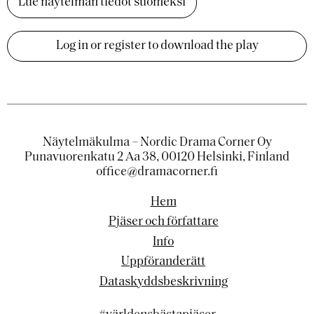
Lue näytelmän tiedot suomeksi
Log in or register to download the play
Näytelmäkulma – Nordic Drama Corner Oy
Punavuorenkatu 2 Aa 38, 00120 Helsinki, Finland
office@dramacorner.fi
Hem
Pjäser och författare
Info
Uppföranderätt
Dataskyddsbeskrivning