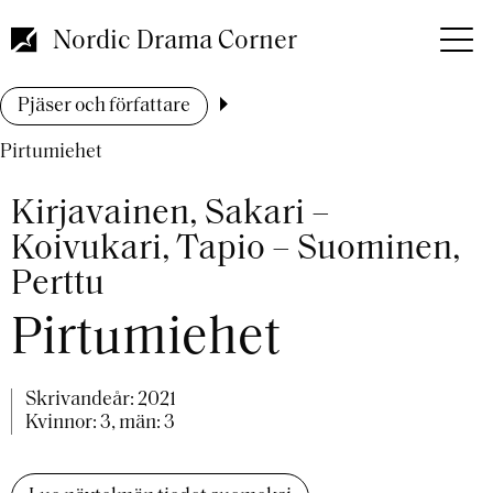
Hoppa
till
Nordic Drama Corner
huvudinnehåll
Länkstig
Pjäser och författare
Pirtumiehet
Kirjavainen, Sakari –
Koivukari, Tapio – Suominen,
Perttu
Pirtumiehet
Skrivandeår:
2021
Kvinnor: 3, män: 3