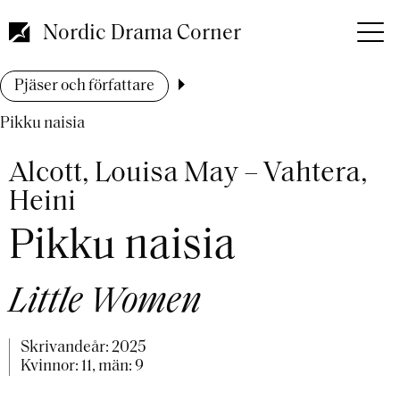
Hoppa
till
Nordic Drama Corner
huvudinnehåll
Länkstig
Pjäser och författare
Pikku naisia
Alcott, Louisa May – Vahtera,
Heini
Pikku naisia
Little Women
Skrivandeår:
2025
Kvinnor: 11, män: 9