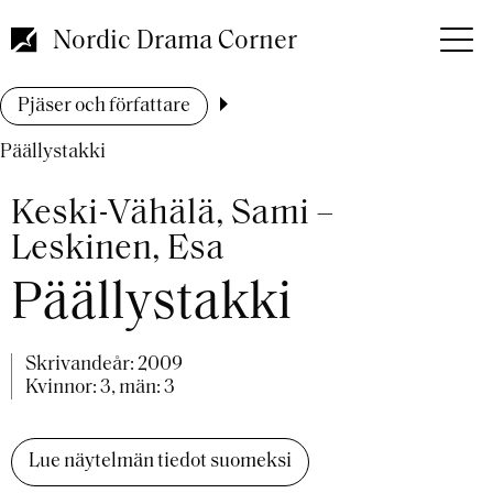
Hoppa
till
Nordic Drama Corner
huvudinnehåll
Länkstig
Pjäser och författare
Päällystakki
Keski-Vähälä, Sami –
Leskinen, Esa
Päällystakki
Skrivandeår:
2009
Kvinnor: 3, män: 3
Lue näytelmän tiedot suomeksi