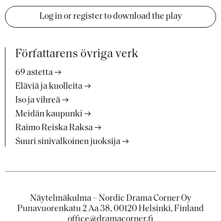
Log in or register to download the play
Författarens övriga verk
69 astetta
Eläviä ja kuolleita
Iso ja vihreä
Meidän kaupunki
Raimo Reiska Raksa
Suuri sinivalkoinen juoksija
Näytelmäkulma – Nordic Drama Corner Oy
Punavuorenkatu 2 Aa 38, 00120 Helsinki, Finland
office@dramacorner.fi