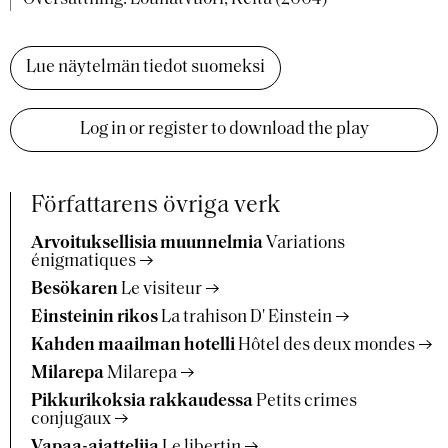
Lue näytelmän tiedot suomeksi
Log in or register to download the play
Författarens övriga verk
Arvoituksellisia muunnelmia
Variations
énigmatiques
Besökaren
Le visiteur
Einsteinin rikos
La trahison D' Einstein
Kahden maailman hotelli
Hôtel des deux mondes
Milarepa
Milarepa
Pikkurikoksia rakkaudessa
Petits crimes
conjugaux
Vapaa-ajattelija
Le libertin