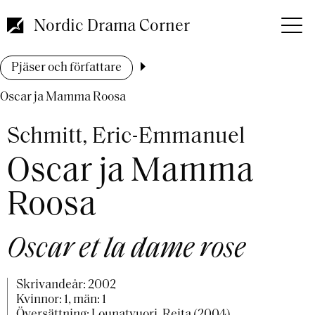
Hoppa
till
Nordic Drama Corner
huvudinnehåll
Länkstig
Pjäser och författare
Oscar ja Mamma Roosa
Schmitt, Eric-Emmanuel
Oscar ja Mamma
Roosa
Oscar et la dame rose
Skrivandeår:
2002
Kvinnor: 1, män: 1
Översättning: Lounatvuori, Reita (2004)