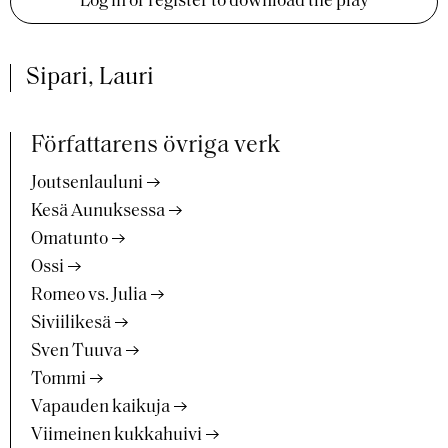
Log in or register to download the play
Sipari, Lauri
Författarens övriga verk
Joutsenlauluni
Kesä Aunuksessa
Omatunto
Ossi
Romeo vs. Julia
Siviilikesä
Sven Tuuva
Tommi
Vapauden kaikuja
Viimeinen kukkahuivi