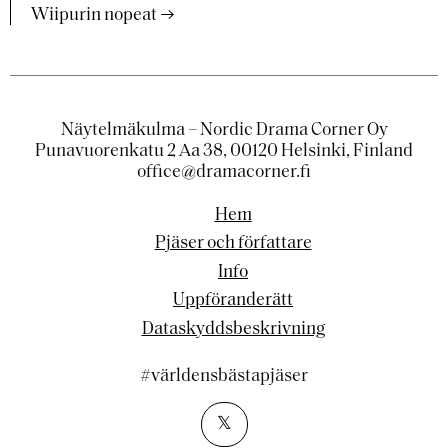
Wiipurin nopeat
Näytelmäkulma – Nordic Drama Corner Oy
Punavuorenkatu 2 Aa 38, 00120 Helsinki, Finland
office@dramacorner.fi
Hem
Pjäser och författare
Info
Uppföranderätt
Dataskyddsbeskrivning
#världensbästapjäser
𝕏