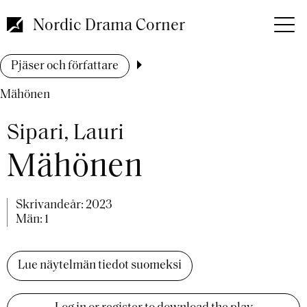
Hoppa
till
Nordic Drama Corner
huvudinnehåll
Länkstig
Pjäser och författare
Mähönen
Sipari, Lauri
Mähönen
Skrivandeår:
2023
Män: 1
Lue näytelmän tiedot suomeksi