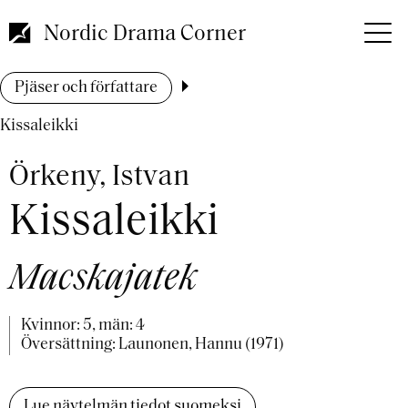
Hoppa
till
Nordic Drama Corner
huvudinnehåll
Länkstig
Pjäser och författare
Kissaleikki
Örkeny, Istvan
Kissaleikki
Macskajatek
Kvinnor: 5, män: 4
Översättning: Launonen, Hannu (1971)
Lue näytelmän tiedot suomeksi