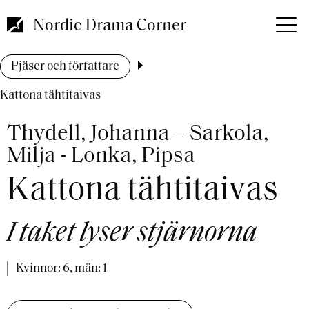
Hoppa
till
Nordic Drama Corner
huvudinnehåll
Länkstig
Pjäser och författare
Kattona tähtitaivas
Thydell, Johanna – Sarkola,
Milja - Lonka, Pipsa
Kattona tähtitaivas
I taket lyser stjärnorna
Kvinnor: 6, män: 1