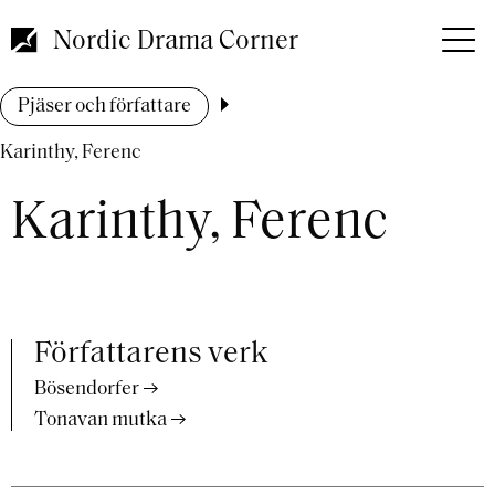
Hoppa
till
Nordic Drama Corner
huvudinnehåll
Länkstig
Pjäser och författare
Karinthy, Ferenc
Karinthy, Ferenc
Författarens verk
Bösendorfer
Tonavan mutka