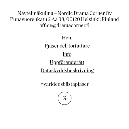
Näytelmäkulma – Nordic Drama Corner Oy
Punavuorenkatu 2 Aa 38, 00120 Helsinki, Finland
office@dramacorner.fi
Hem
Pjäser och författare
Info
Uppföranderätt
Dataskyddsbeskrivning
#världensbästapjäser
𝕏