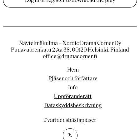
Log in or register to download the play
Näytelmäkulma – Nordic Drama Corner Oy
Punavuorenkatu 2 Aa 38, 00120 Helsinki, Finland
office@dramacorner.fi
Hem
Pjäser och författare
Info
Uppföranderätt
Dataskyddsbeskrivning
#världensbästapjäser
𝕏