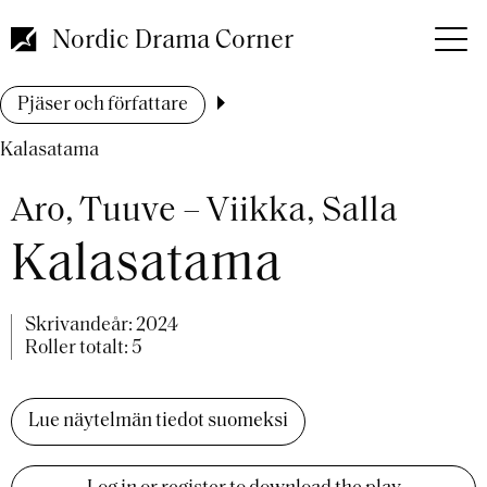
Hoppa
till
Nordic Drama Corner
huvudinnehåll
Länkstig
Pjäser och författare
Kalasatama
Aro, Tuuve – Viikka, Salla
Kalasatama
Skrivandeår:
2024
Roller totalt: 5
Lue näytelmän tiedot suomeksi