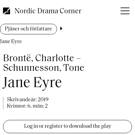
Hoppa
till
Nordic Drama Corner
huvudinnehåll
Länkstig
Pjäser och författare
Jane Eyre
Brontë, Charlotte –
Schunnesson, Tone
Jane Eyre
Skrivandeår:
2019
Kvinnor: 6, män: 2
Log in or register to download the play