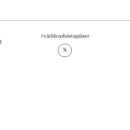
#världensbästapjäser
d
𝕏