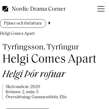
Hoppa
till
Nordic Drama Corner
huvudinnehåll
Länkstig
Pjäser och författare
Helgi Comes Apart
Tyrfingsson, Tyrfingur
Helgi Comes Apart
Helgi Þór rofnar
Skrivandeår:
2020
Kvinnor: 2, män: 3
Översättning: Gunnarsdóttir, Elís