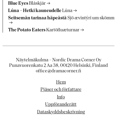
Blue Eyes
Bláskjár
Lúna – Hetki kauneudelle
Lúna
Seitsemän tarinaa häpeästä
Sjö ævintýri um skömm
The Potato Eaters
Kartöfluæturnar
Näytelmäkulma – Nordic Drama Corner Oy
Punavuorenkatu 2 Aa 38, 00120 Helsinki, Finland
office@dramacorner.fi
Hem
Pjäser och författare
Info
Uppföranderätt
Dataskyddsbeskrivning