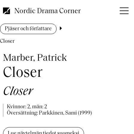
Hoppa
till
Nordic Drama Corner
huvudinnehåll
Länkstig
Pjäser och författare
Closer
Marber, Patrick
Closer
Closer
Kvinnor: 2, män: 2
Översättning: Parkkinen, Sami (1999)
Lue näytelmän tiedot suomeksi