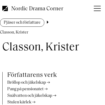
Hoppa
till
Nordic Drama Corner
huvudinnehåll
Länkstig
Pjäser och författare
Classon, Krister
Classon, Krister
Författarens verk
Bröllop och jäkelskap
Pang på pensionatet
Snålvatten och jäkelskap
Stulen kärlek