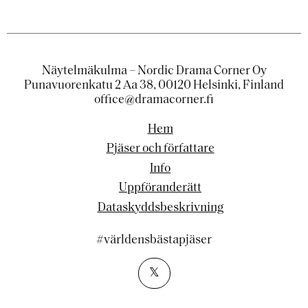
Näytelmäkulma – Nordic Drama Corner Oy
Punavuorenkatu 2 Aa 38, 00120 Helsinki, Finland
office@dramacorner.fi
Hem
Pjäser och författare
Info
Uppföranderätt
Dataskyddsbeskrivning
#världensbästapjäser
𝕏