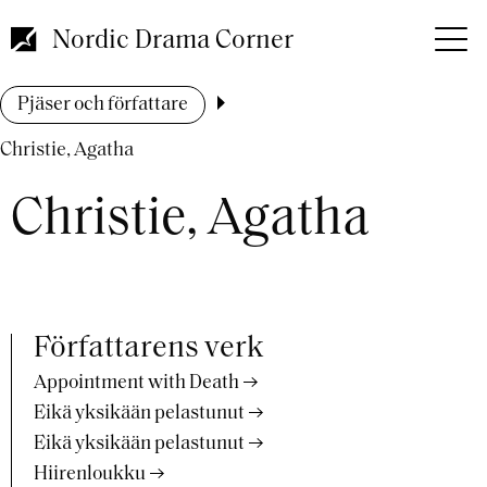
Hoppa
till
Nordic Drama Corner
huvudinnehåll
Länkstig
Pjäser och författare
Christie, Agatha
Christie, Agatha
Författarens verk
Appointment with Death
Eikä yksikään pelastunut
Eikä yksikään pelastunut
Hiirenloukku