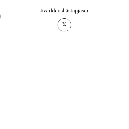
#världensbästapjäser
d
𝕏