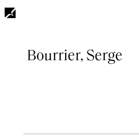
Hoppa
till
huvudinnehåll
Länkstig
Bourrier, Serge