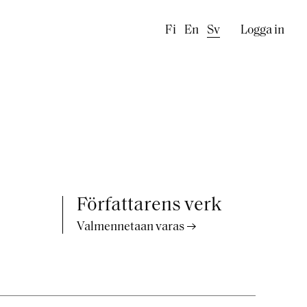
Käyttäj
Fi
En
Sv
Logga in
Författarens verk
Valmennetaan varas