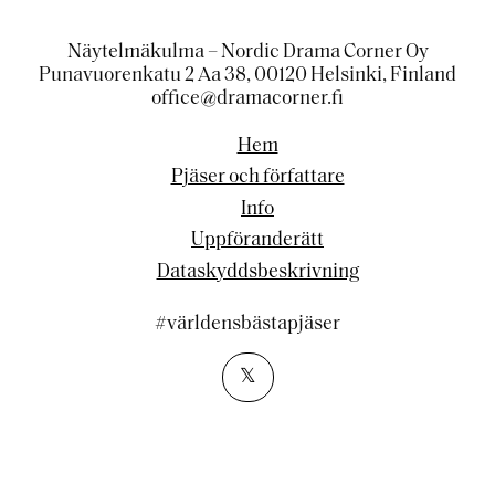
Näytelmäkulma – Nordic Drama Corner Oy
Punavuorenkatu 2 Aa 38, 00120 Helsinki, Finland
office@dramacorner.fi
Hem
Pjäser och författare
Info
Uppföranderätt
Dataskyddsbeskrivning
#världensbästapjäser
𝕏