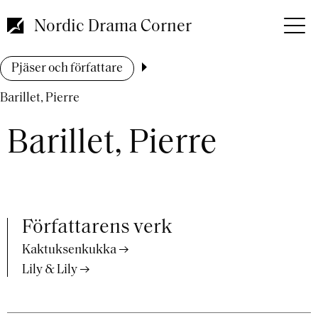
Hoppa
till
Nordic Drama Corner
huvudinnehåll
Länkstig
Pjäser och författare
Barillet, Pierre
Barillet, Pierre
Författarens verk
Kaktuksenkukka
Lily & Lily