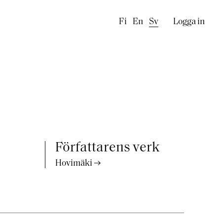
Käyttäj
Fi
En
Sv
Logga in
Författarens verk
Hovimäki