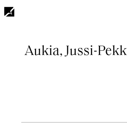
Hoppa
till
huvudinnehåll
Länkstig
Aukia, Jussi-Pek