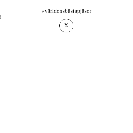
#världensbästapjäser
d
𝕏