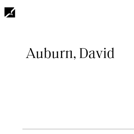
Hoppa
till
huvudinnehåll
Länkstig
Auburn, David