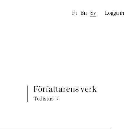
Käyttäj
Fi
En
Sv
Logga in
Författarens verk
Todistus