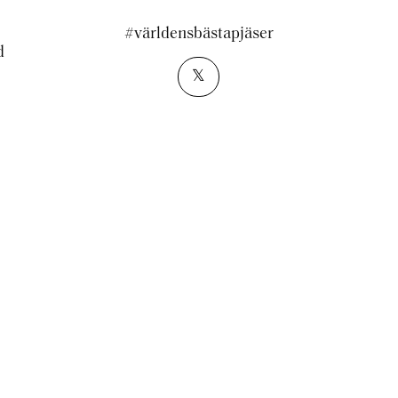
#världensbästapjäser
d
𝕏