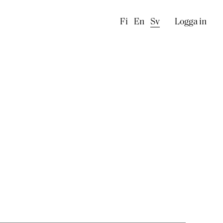
Käyttäj
Fi
En
Sv
Logga in