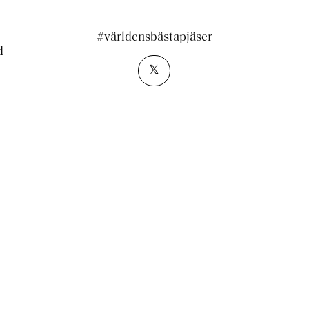
#världensbästapjäser
d
𝕏