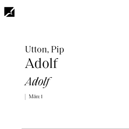
Hoppa
till
huvudinnehåll
Länkstig
Utton, Pip
Adolf
Adolf
Män: 1