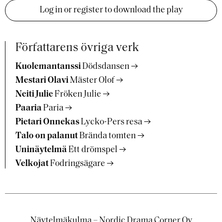
Log in or register to download the play
Författarens övriga verk
Kuolemantanssi
Dödsdansen
Mestari Olavi
Mäster Olof
Neiti Julie
Fröken Julie
Paaria
Paria
Pietari Onnekas
Lycko-Pers resa
Talo on palanut
Brända tomten
Uninäytelmä
Ett drömspel
Velkojat
Fodringsägare
Näytelmäkulma – Nordic Drama Corner Oy