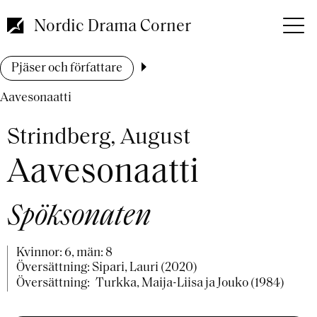
Hoppa
till
Nordic Drama Corner
huvudinnehåll
Länkstig
Pjäser och författare
Aavesonaatti
Strindberg, August
Aavesonaatti
Spöksonaten
Kvinnor: 6, män: 8
Översättning: Sipari, Lauri (2020)
Översättning:
Turkka, Maija-Liisa ja Jouko (1984)