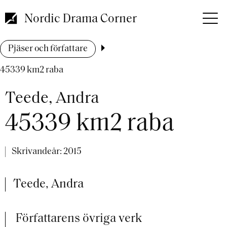
Hoppa
till
Nordic Drama Corner
huvudinnehåll
Länkstig
Pjäser och författare
45339 km2 raba
Teede, Andra
45339 km2 raba
Skrivandeår:
2015
Teede, Andra
Författarens övriga verk