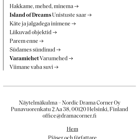
Hakkame, mehed, minema
Island of Dreams
Unistuste saar
Käte ja jalgadega inimene
Liikuvad objektid
Parem enne
Südames sündinud
Varamiehet
Varumehed
Viimane vaba suvi
Näytelmäkulma – Nordic Drama Corner Oy
Punavuorenkatu 2 Aa 38, 00120 Helsinki, Finland
office@dramacorner.fi
Hem
Pjäser och författare