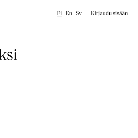
Käyttäjäval
Fi
En
Sv
Kirjaudu sisään
ksi