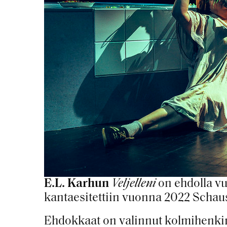
E.L. Karhun
Veljelleni
on ehdolla v
kantaesitettiin vuonna 2022 Schausp
Ehdokkaat on valinnut kolmihenkine