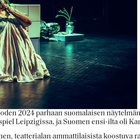
uoden 2024 parhaan suomalaisen näytelmän
iel Leipzigissa, ja Suomen ensi-ilta oli Kan
n, teatterialan ammattilaisista koostuva ra