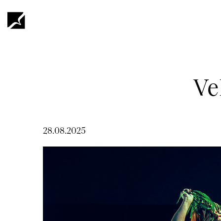
Hyppää
pääsisältöön
Murupolku
Ve
28.08.2025