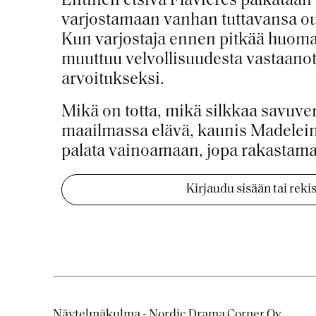
Entinen etsivä Flavières palkataan 
varjostamaan vanhan tuttavansa ou
Kun varjostaja ennen pitkää huoma
muuttuu velvollisuudesta vastaanot
arvoitukseksi.
Mikä on totta, mikä silkkaa savuve
maailmassa elävä, kaunis Madelei
palata vainoamaan, jopa rakastama
Kirjaudu sisään tai rek
Näytelmäkulma - Nordic Drama Corner Oy