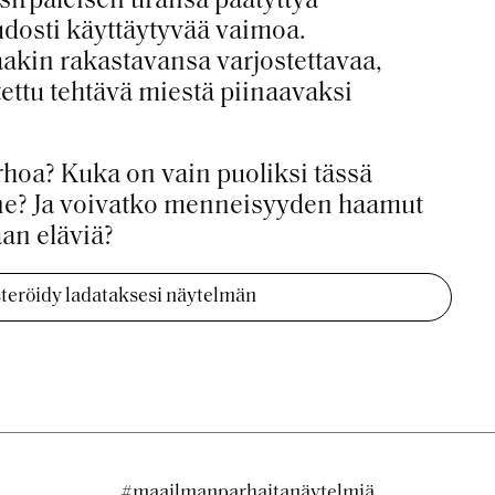
sirpaleisen uransa päätyttyä
dosti käyttäytyvää vaimoa.
akin rakastavansa varjostettavaa,
ettu tehtävä miestä piinaavaksi
rhoa? Kuka on vain puoliksi tässä
ne? Ja voivatko menneisyyden haamut
an eläviä?
isteröidy ladataksesi näytelmän
#maailmanparhaitanäytelmiä