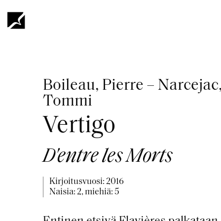
Hyppää
pääsisältöön
Murupolku
Boileau, Pierre – Narceja
Tommi
Vertigo
D'entre les Morts
Kirjoitusvuosi:
2016
Naisia: 2, miehiä: 5