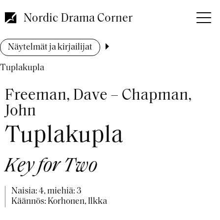
Hyppää
pääsisältöön
Nordic Drama Corner
Murupolku
Näytelmät ja kirjailijat
Tuplakupla
Freeman, Dave – Chapman,
John
Tuplakupla
Key for Two
Naisia: 4, miehiä: 3
Käännös: Korhonen, Ilkka