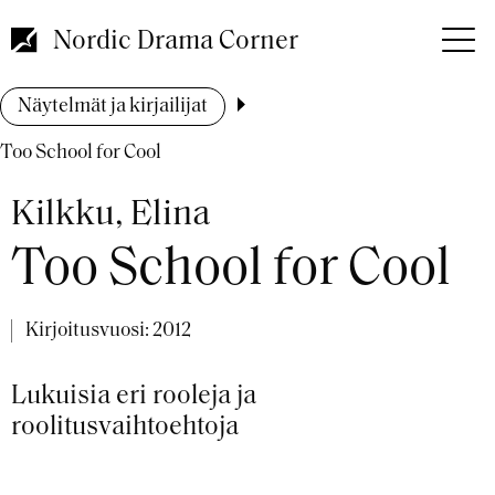
Hyppää
pääsisältöön
Nordic Drama Corner
Murupolku
Näytelmät ja kirjailijat
Too School for Cool
Kilkku, Elina
Too School for Cool
Kirjoitusvuosi:
2012
Lukuisia eri rooleja ja
roolitusvaihtoehtoja