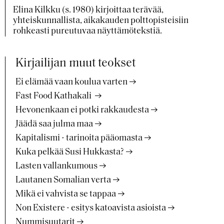
Elina Kilkku (s. 1980) kirjoittaa terävää,
yhteiskunnallista, aikakauden polttopisteisiin
rohkeasti pureutuvaa näyttämötekstiä.
Kirjailijan muut teokset
Ei elämää vaan koulua varten
Fast Food Kathakali
Hevonenkaan ei potki rakkaudesta
Jäädä saa julma maa
Kapitalismi - tarinoita pääomasta
Kuka pelkää Susi Hukkasta?
Lasten vallankumous
Lautanen Somalian verta
Mikä ei vahvista se tappaa
Non Existere - esitys katoavista asioista
Nummisuutarit