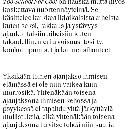
Too School For Cool
on hauska mutta myös
koskettava nuortennäytelmä. Se
käsittelee kaikkea ikiaikaisista aiheista
kuten seksi, rakkaus ja ystävyys
ajankohtaisiin aiheisiin kuten
taloudellinen eriarvoisuus, tosi-tv,
kouluampumiset ja kauneusihanteet.
Yksikään toinen ajanjakso ihmisen
elämässä ei ole niin vaikea kuin
murrosikä. Yhtenäkään toisena
ajanjaksona ihmisen kehossa ja
psyykessä ei tapahdu yhtä järkyttäviä
mullistuksia, eikä yhtenäkään toisena
ajanjaksona tarvitse tehdä niin suuria