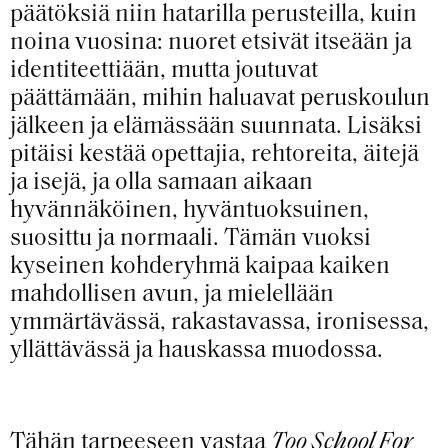
päätöksiä niin hatarilla perusteilla, kuin
noina vuosina: nuoret etsivät itseään ja
identiteettiään, mutta joutuvat
päättämään, mihin haluavat peruskoulun
jälkeen ja elämässään suunnata. Lisäksi
pitäisi kestää opettajia, rehtoreita, äitejä
ja isejä, ja olla samaan aikaan
hyvännäköinen, hyväntuoksuinen,
suosittu ja normaali. Tämän vuoksi
kyseinen kohderyhmä kaipaa kaiken
mahdollisen avun, ja mielellään
ymmärtävässä, rakastavassa, ironisessa,
yllättävässä ja hauskassa muodossa.
Tähän tarpeeseen vastaa
Too School For