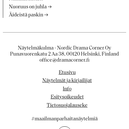
Nuoruus on juhla
Äideistä paskin
Näytelmäkulma - Nordic Drama Corner Oy
Punavuorenkatu 2 Aa 38, 00120 Helsinki, Finland
office@dramacorner.fi
Etusivu
Näytelmät ja kirjailijat
Info
Esitysoikeudet
Tietosuojalauseke
#maailmanparhaitanäytelmiä