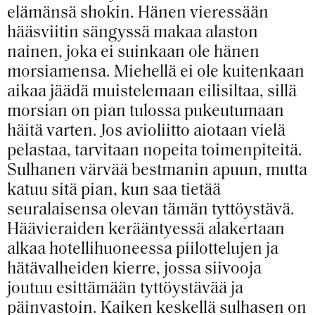
elämänsä shokin. Hänen vieressään
hääsviitin sängyssä makaa alaston
nainen, joka ei suinkaan ole hänen
morsiamensa. Miehellä ei ole kuitenkaan
aikaa jäädä muistelemaan eilisiltaa, sillä
morsian on pian tulossa pukeutumaan
häitä varten. Jos avioliitto aiotaan vielä
pelastaa, tarvitaan nopeita toimenpiteitä.
Sulhanen värvää bestmanin apuun, mutta
katuu sitä pian, kun saa tietää
seuralaisensa olevan tämän tyttöystävä.
Häävieraiden kerääntyessä alakertaan
alkaa hotellihuoneessa piilottelujen ja
hätävalheiden kierre, jossa siivooja
joutuu esittämään tyttöystävää ja
päinvastoin. Kaiken keskellä sulhasen on