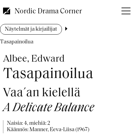
Hyppää
pääsisältöön
Nordic Drama Corner
Murupolku
Näytelmät ja kirjailijat
Tasapainoilua
Albee, Edward
Tasapainoilua
Vaa´an kielellä
A Delicate Balance
Naisia: 4, miehiä: 2
Käännös: Manner, Eeva-Liisa (1967)