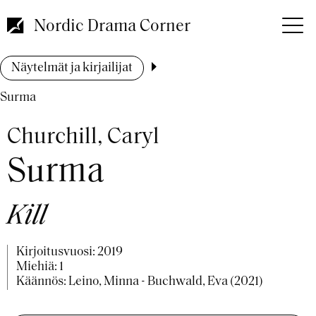
Hyppää
pääsisältöön
Nordic Drama Corner
Murupolku
Näytelmät ja kirjailijat
Surma
Churchill, Caryl
Surma
Kill
Kirjoitusvuosi:
2019
Miehiä: 1
Käännös: Leino, Minna - Buchwald, Eva (2021)