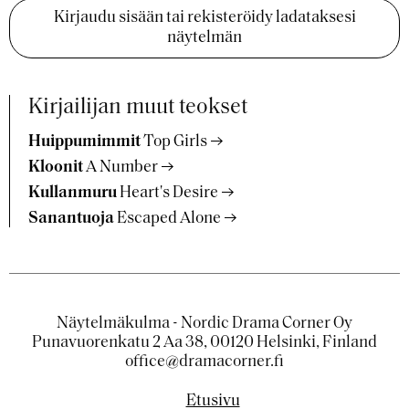
Kirjaudu sisään tai rekisteröidy ladataksesi
näytelmän
Kirjailijan muut teokset
Huippumimmit
Top Girls
Kloonit
A Number
Kullanmuru
Heart's Desire
Sanantuoja
Escaped Alone
Näytelmäkulma - Nordic Drama Corner Oy
Punavuorenkatu 2 Aa 38, 00120 Helsinki, Finland
office@dramacorner.fi
Etusivu