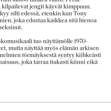
a kilpailevat jengit käyvät kimppuun.
yy silti edessä, etenkin kun Tony
ien, joka edustaa kaikkea sitä hienoa
neksinut.
komusikaali tuo näyttämölle 1970-
kkeet, mutta näyttää myös elämän arkisen
unelmien törmäyksestä syntyy kiihkeästi
suus, joka tarraa tiukasti kiinni eikä