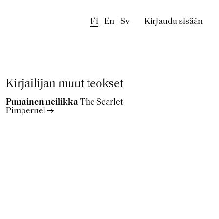
Käyttäjäval
Fi
En
Sv
Kirjaudu sisään
Kirjailijan muut teokset
Punainen neilikka
The Scarlet
Pimpernel