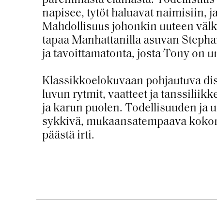
napisee, tytöt haluavat naimisiin, j
Mahdollisuus johonkin uuteen välkk
tapaa Manhattanilla asuvan Stephan
ja tavoittamatonta, josta Tony on u
Klassikkoelokuvaan pohjautuva dis
luvun rytmit, vaatteet ja tanssilii
ja karun puolen. Todellisuuden ja 
sykkivä, mukaansatempaava kokonai
päästä irti.