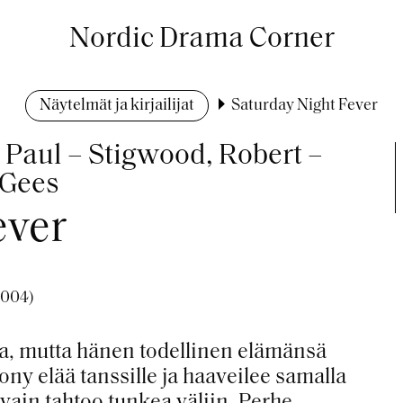
Nordic Drama Corner
Näytelmät ja kirjailijat
Saturday Night Fever
 Paul – Stigwood, Robert –
 Gees
ever
2004)
a, mutta hänen todellinen elämänsä
Tony elää tanssille ja haaveilee samalla
ain tahtoo tunkea väliin. Perhe