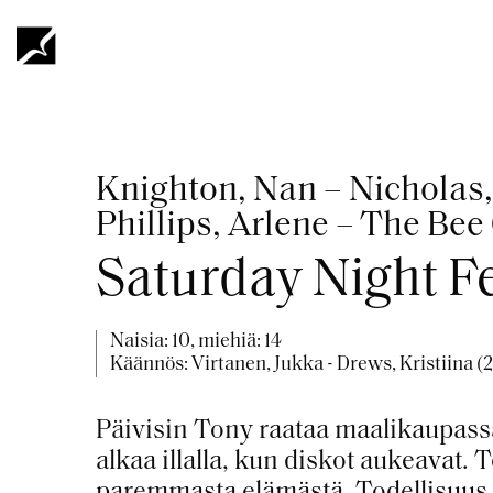
Hyppää
pääsisältöön
Murupolku
Knighton, Nan – Nicholas,
Phillips, Arlene – The Bee
Saturday Night F
Naisia: 10, miehiä: 14
Käännös: Virtanen, Jukka - Drews, Kristiina (
Päivisin Tony raataa maalikaupass
alkaa illalla, kun diskot aukeavat. 
paremmasta elämästä. Todellisuus v