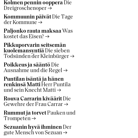
Kolmen pennin ooppera
Die
Dreigroschenoper
Kommuunin päivät
Die Tage
der Kommune
Paljonko rauta maksaa
Was
kostet das Eisen?
Pikkuporvarin seitsemän
kuolemansyntiä
Die sieben
Todsünden der Kleinbürger
Poikkeus ja sääntö
Die
Ausnahme und die Regel
Puntilan isäntä ja hänen
renkinsä Matti
Herr Puntila
und sein Knecht Matti
Rouva Carrarin kiväärit
Die
Gewehre der Frau Carrar
Rummut ja torvet
Pauken und
Trompeten
Sezuanin hyvä ihminen
Der
gute Mensch von Sezuan