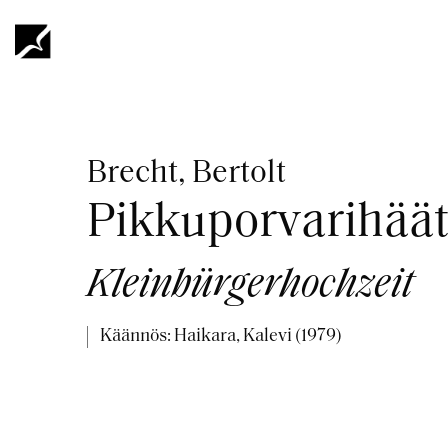
Hyppää
pääsisältöön
Murupolku
Brecht, Bertolt
Pikkuporvarihää
Kleinbürgerhochzeit
Käännös: Haikara, Kalevi (1979)