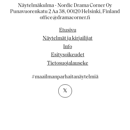
Näytelmäkulma - Nordic Drama Corner Oy
Punavuorenkatu 2 Aa 38, 00120 Helsinki, Finland
office@dramacorner.fi
Etusivu
Näytelmät ja kirjailijat
Info
Esitysoikeudet
Tietosuojalauseke
#maailmanparhaitanäytelmiä
𝕏