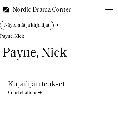
Hyppää
pääsisältöön
Nordic Drama Corner
Murupolku
Näytelmät ja kirjailijat
Payne, Nick
Payne, Nick
Kirjailijan teokset
Constellations