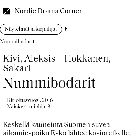
Hyppää
pääsisältöön
Nordic Drama Corner
Murupolku
Näytelmät ja kirjailijat
Nummibodarit
Kivi, Aleksis – Hokkanen,
Sakari
Nummibodarit
Kirjoitusvuosi:
2016
Naisia: 4, miehiä: 8
Keskellä kauneinta Suomen suvea
aikamiespoika Esko lähtee kosioretkelle,