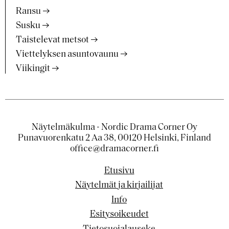
Ransu
Susku
Taistelevat metsot
Viettelyksen asuntovaunu
Viikingit
Näytelmäkulma - Nordic Drama Corner Oy
Punavuorenkatu 2 Aa 38, 00120 Helsinki, Finland
office@dramacorner.fi
Etusivu
Näytelmät ja kirjailijat
Info
Esitysoikeudet