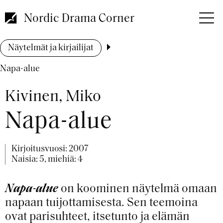
Hyppää
pääsisältöön
Nordic Drama Corner
Murupolku
Näytelmät ja kirjailijat
Napa-alue
Kivinen, Miko
Napa-alue
Kirjoitusvuosi:
2007
Naisia: 5, miehiä: 4
Napa-alue
on koominen näytelmä omaan
napaan tuijottamisesta. Sen teemoina
ovat parisuhteet, itsetunto ja elämän