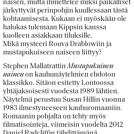
naisen, mutta ihmettelee miksi paikalliset
järkyttyvät perinpohjin kuullessaan tästä
kohtaamisesta. Kukaan ei myöskään ole
halukas tulemaan Kippsin kanssa
kuolleen asiakkaan tiluksille.
Mikä mysteeri Rouva Drablowiin ja
mustapukuiseen naiseen liittyy?
Stephen Mallatrattin
Mustapukuinen
nainen
on kauhunäytelmien ehdoton
klassikko. Sitäon esitetty Lontoossa
yhtäjaksoisesti vuodesta 1989 lähtien.
Näytelmä perustuu Susan Hillin vuonna
1983 ilmestyneeseen kauhuromaaniin.
Romaanin pohjalta on tehty myös
filmatisointeja, viimeisin vuodelta 2012
Daniel Radcliffin tähdittämänä.