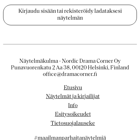
Kirjaudu sisään tai rekisteröidy ladataksesi
näytelmän
Näytelmäkulma - Nordic Drama Corner Oy
Punavuorenkatu 2 Aa 38, 00120 Helsinki, Finland
office@dramacorner.fi
Etusivu
Näytelmät ja kirjailijat
Info
Esitysoikeudet
Tietosuojalauseke
#maailmanparhaitanäytelmiä