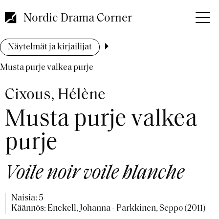
Hyppää
pääsisältöön
Nordic Drama Corner
Murupolku
Näytelmät ja kirjailijat
Musta purje valkea purje
Cixous, Hélène
Musta purje valkea
purje
Voile noir voile blanche
Naisia: 5
Käännös: Enckell, Johanna - Parkkinen, Seppo (2011)