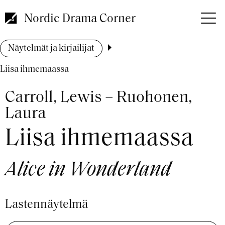
Hyppää
pääsisältöön
Nordic Drama Corner
Murupolku
Näytelmät ja kirjailijat
Liisa ihmemaassa
Carroll, Lewis – Ruohonen,
Laura
Liisa ihmemaassa
Alice in Wonderland
Lastennäytelmä