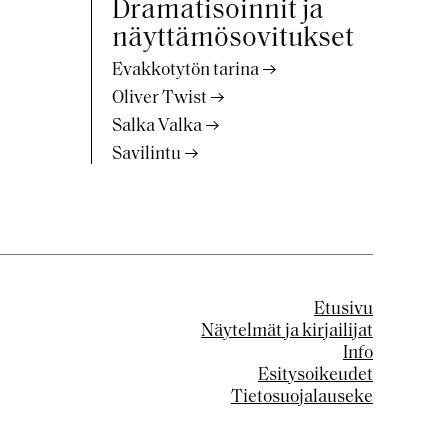
Dramatisoinnit ja
näyttämösovitukset
Evakkotytön tarina
Oliver Twist
Salka Valka
Savilintu
Etusivu
Näytelmät ja kirjailijat
Info
Esitysoikeudet
Tietosuojalauseke