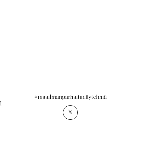
#maailmanparhaitanäytelmiä
d
𝕏