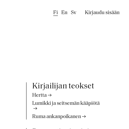
Käyttäjäval
Fi
En
Sv
Kirjaudu sisään
Kirjailijan teokset
Hertta
Lumikki ja seitsemän kääpiötä
Ruma ankanpoikanen