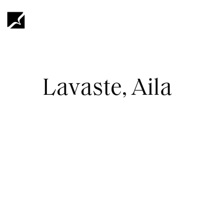
Hyppää
pääsisältöön
Murupolku
Lavaste, Aila