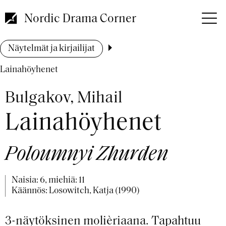
Hyppää
pääsisältöön
Nordic Drama Corner
Murupolku
Näytelmät ja kirjailijat
Lainahöyhenet
Bulgakov, Mihail
Lainahöyhenet
Poloumnyi Zhurden
Naisia: 6, miehiä: 11
Käännös: Losowitch, Katja (1990)
3-näytöksinen molièriaana. Tapahtuu