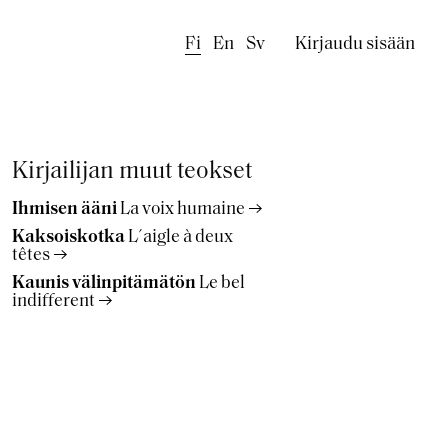
Käyttäjäval
Fi
En
Sv
Kirjaudu sisään
Kirjailijan muut teokset
Ihmisen ääni
La voix humaine
Kaksoiskotka
L´aigle à deux
têtes
Kaunis välinpitämätön
Le bel
indifferent