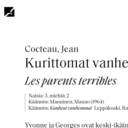
Hyppää
pääsisältöön
Murupolku
Cocteau, Jean
Kurittomat van
Les parents terribles
Naisia: 3, miehiä: 2
Käännös: Manninen, Mauno (1964)
Käännös:
Kauheat vanhemmat
Leppäkoski, Rai
Yvonne ja Georges ovat keski-ikäin