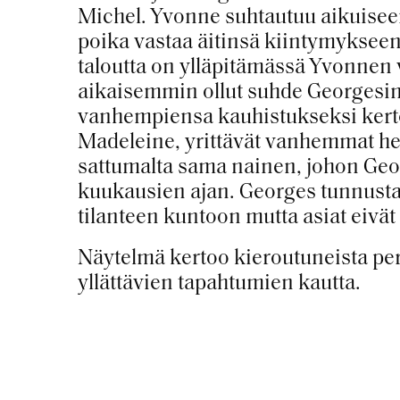
Michel. Yvonne suhtautuu aikuisee
poika vastaa äitinsä kiintymykseen
taloutta on ylläpitämässä Yvonnen 
aikaisemmin ollut suhde Georgesi
vanhempiensa kauhistukseksi kert
Madeleine, yrittävät vanhemmat het
sattumalta sama nainen, johon Geor
kuukausien ajan. Georges tunnustaa
tilanteen kuntoon mutta asiat eivät
Näytelmä kertoo kieroutuneista pe
yllättävien tapahtumien kautta.