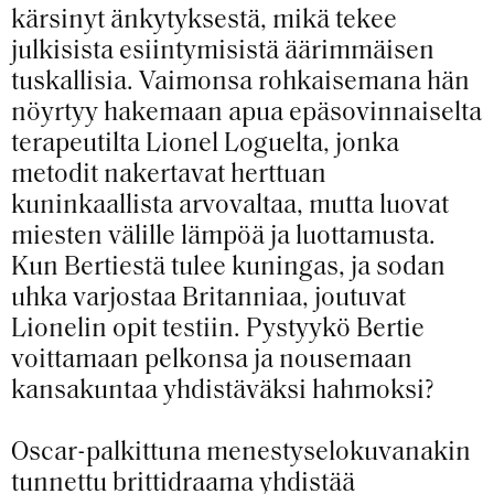
kärsinyt änkytyksestä, mikä tekee
julkisista esiintymisistä äärimmäisen
tuskallisia. Vaimonsa rohkaisemana hän
nöyrtyy hakemaan apua epäsovinnaiselta
terapeutilta Lionel Loguelta, jonka
metodit nakertavat herttuan
kuninkaallista arvovaltaa, mutta luovat
miesten välille lämpöä ja luottamusta.
Kun Bertiestä tulee kuningas, ja sodan
uhka varjostaa Britanniaa, joutuvat
Lionelin opit testiin. Pystyykö Bertie
voittamaan pelkonsa ja nousemaan
kansakuntaa yhdistäväksi hahmoksi?
Oscar-palkittuna menestyselokuvanakin
tunnettu brittidraama yhdistää