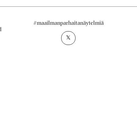
#maailmanparhaitanäytelmiä
d
𝕏