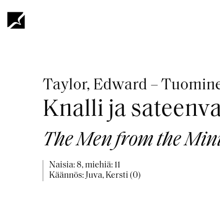
Hyppää
pääsisältöön
Murupolku
Taylor, Edward – Tuomine
Knalli ja sateenva
The Men from the Mini
Naisia: 8, miehiä: 11
Käännös: Juva, Kersti (0)