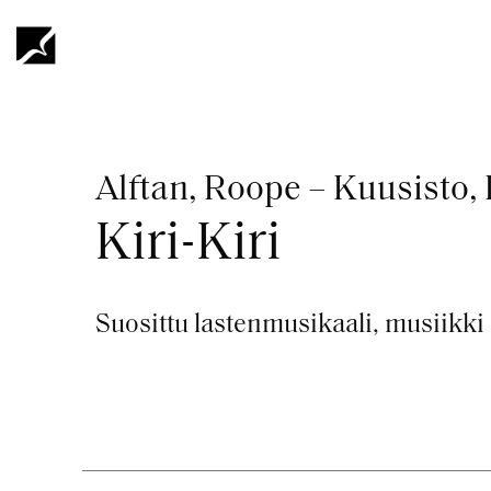
Hyppää
pääsisältöön
Murupolku
Alftan, Roope – Kuusisto, 
Kiri-Kiri
Suosittu lastenmusikaali, musiikki 