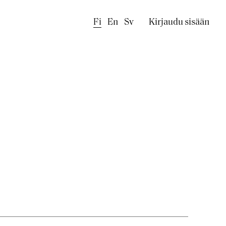
Käyttäjäval
Fi
En
Sv
Kirjaudu sisään