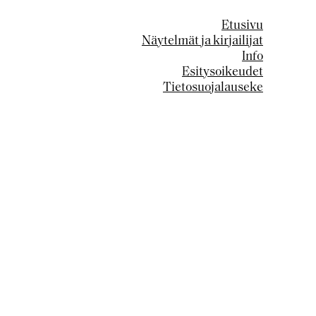
Etusivu
Näytelmät ja kirjailijat
Info
Esitysoikeudet
Tietosuojalauseke