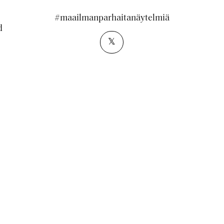
#maailmanparhaitanäytelmiä
d
𝕏