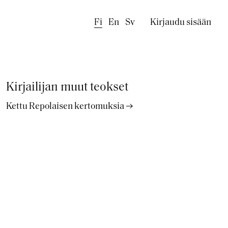
Käyttäjäval
Fi
En
Sv
Kirjaudu sisään
Kirjailijan muut teokset
Kettu Repolaisen kertomuksia