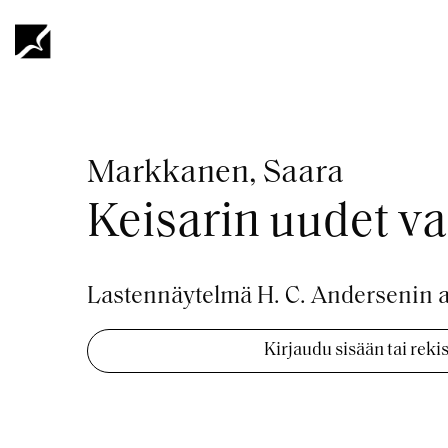
Hyppää
pääsisältöön
Murupolku
Markkanen, Saara
Keisarin uudet va
Lastennäytelmä H. C. Andersenin a
Kirjaudu sisään tai rek