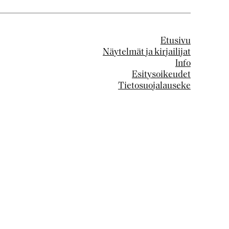
Etusivu
Näytelmät ja kirjailijat
Info
Esitysoikeudet
Tietosuojalauseke