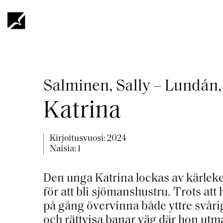
Hyppää
pääsisältöön
Murupolku
Salminen, Sally – Lundán, 
Katrina
Kirjoitusvuosi:
2024
Naisia: 1
Den unga Katrina lockas av kärleken 
för att bli sjömanshustru. Trots at
på gång övervinna både yttre svårigh
och rättvisa banar väg där hon utm