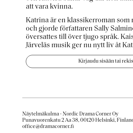
att vara kvinna.
Katrina är
en
klassikerroman som n
och gjorde författaren Sally Salmin
översattes till över tjugo språk. K
Järveläs musik ger nu nytt liv åt Ka
Kirjaudu sisään tai rek
Näytelmäkulma - Nordic Drama Corner Oy
Punavuorenkatu 2 Aa 38, 00120 Helsinki, Finlan
office@dramacorner.fi