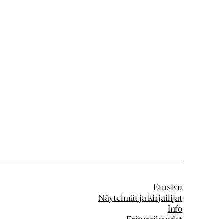
Etusivu
Näytelmät ja kirjailijat
Info