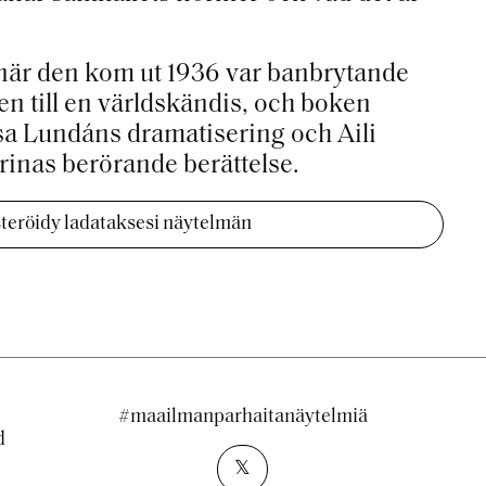
är den kom ut 1936 var banbrytande
en till en världskändis, och boken
aisa Lundáns dramatisering och Aili
trinas berörande berättelse.
isteröidy ladataksesi näytelmän
#maailmanparhaitanäytelmiä
d
𝕏