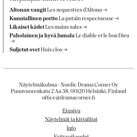
Altonan vangit
Les sequestres d'Altona
Kunniallinen portto
La putain respectueuse
Likaiset kädet
Les mains sales
Paholainen ja hyvä Jumala
Le diable et le bon Dieu
Suljetut ovet
Huis clos
Näytelmäkulma - Nordic Drama Corner Oy
Punavuorenkatu 2 Aa 38, 00120 Helsinki, Finland
office@dramacorner.fi
Etusivu
Näytelmät ja kirjailijat
Info