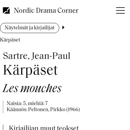
Hyppää
pääsisältöön
Nordic Drama Corner
Murupolku
Näytelmät ja kirjailijat
Kärpäset
Sartre, Jean-Paul
Kärpäset
Les mouches
Naisia: 5, miehiä: 7
Käännös: Peltonen, Pirkko (1966)
Kirjailijan muut teokset