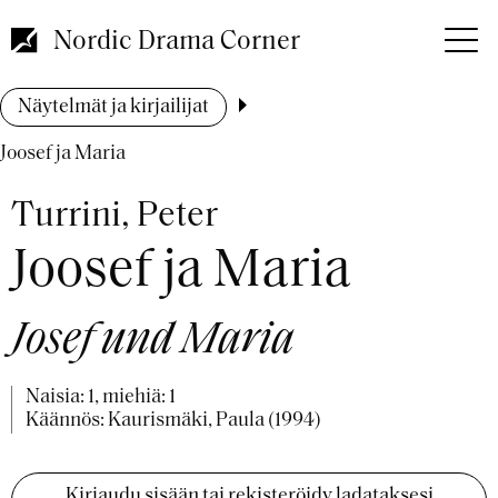
Hyppää
pääsisältöön
Nordic Drama Corner
Murupolku
Näytelmät ja kirjailijat
Joosef ja Maria
Turrini, Peter
Joosef ja Maria
Josef und Maria
Naisia: 1, miehiä: 1
Käännös: Kaurismäki, Paula (1994)
Kirjaudu sisään tai rekisteröidy ladataksesi