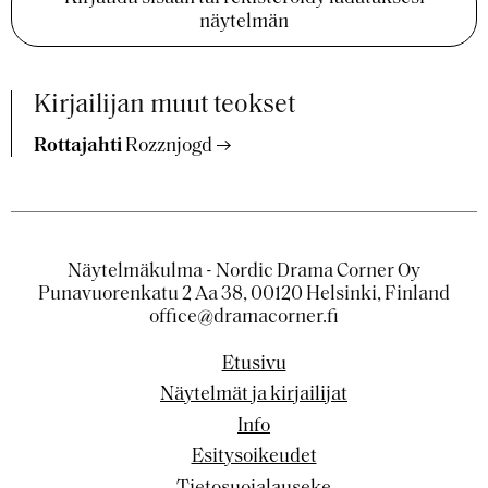
näytelmän
Kirjailijan muut teokset
Rottajahti
Rozznjogd
Näytelmäkulma - Nordic Drama Corner Oy
Punavuorenkatu 2 Aa 38, 00120 Helsinki, Finland
office@dramacorner.fi
Etusivu
Näytelmät ja kirjailijat
Info
Esitysoikeudet