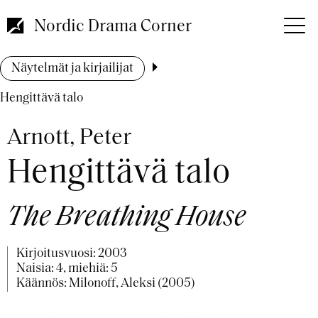
Hyppää
pääsisältöön
Nordic Drama Corner
Murupolku
Näytelmät ja kirjailijat
Hengittävä talo
Arnott, Peter
Hengittävä talo
The Breathing House
Kirjoitusvuosi:
2003
Naisia: 4, miehiä: 5
Käännös: Milonoff, Aleksi (2005)