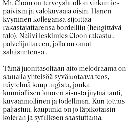
Mr. Cloon on terveyshuollon virkamies
päivisin ja valokuvaaja öisin. Hänen
kyyninen kollegansa sijoittaa
rakastajattarensa bordelliin (hengittävä
talo). Naiivi leskimies Cloon rakastuu
palvelijattareen, jolla on omat
salaisuutensa…
Tämä juonitasoltaan aito melodraama on
samalla yhteisöä syväluotaava teos,
näytelmä kaupungista, jonka
kunniallisen kuoren sisusta jäytää tauti,
kuvaannollinen ja todellinen. Kun totuus
paljastuu, kaupunki on jo läpikotaisin
koleran ja syfiliksen saastuttama.