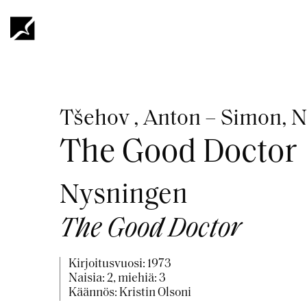
Hyppää
pääsisältöön
Murupolku
Tšehov , Anton – Simon, N
The Good Doctor
Nysningen
The Good Doctor
Kirjoitusvuosi:
1973
Naisia: 2, miehiä: 3
Käännös: Kristin Olsoni