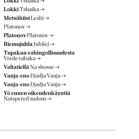
Lokki
Tshaika
Lokki
Tshaika
Metsähiisi
Leshi
Platonov
Platonov
Platonov
Riemujuhla
Jubilej
Tupakan vahingollisuudesta
Vrede tabaka
Valtatiellä
Na shosse
Vanja-eno
Djadja Vanja
Vanja-eno
Djadja Vanja
Yö ennen oikeudenkäyntiä
Notspered sudom