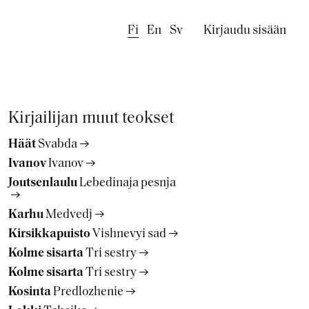
Käyttäjäval
Fi
En
Sv
Kirjaudu sisään
Kirjailijan muut teokset
Häät
Svabda
Ivanov
Ivanov
Joutsenlaulu
Lebedinaja pesnja
Karhu
Medvedj
Kirsikkapuisto
Vishnevyi sad
Kolme sisarta
Tri sestry
Kolme sisarta
Tri sestry
Kosinta
Predlozhenie