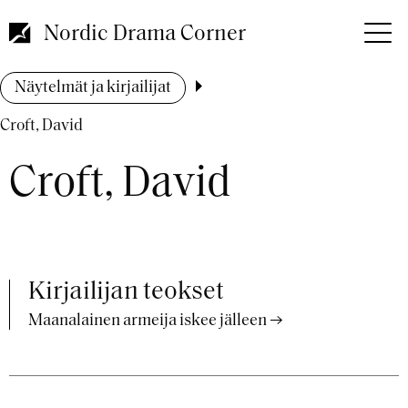
Hyppää
pääsisältöön
Nordic Drama Corner
Murupolku
Näytelmät ja kirjailijat
Croft, David
Croft, David
Kirjailijan teokset
Maanalainen armeija iskee jälleen