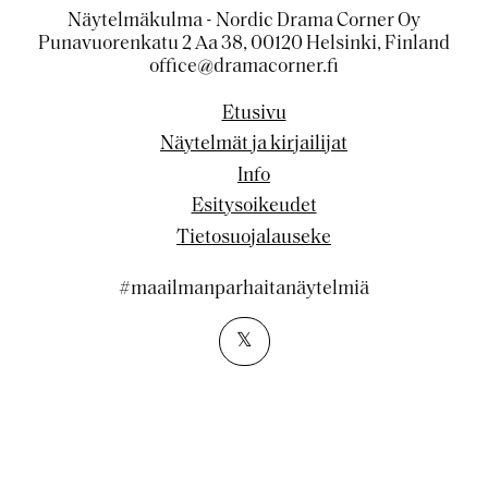
Näytelmäkulma - Nordic Drama Corner Oy
Punavuorenkatu 2 Aa 38, 00120 Helsinki, Finland
office@dramacorner.fi
Etusivu
Näytelmät ja kirjailijat
Info
Esitysoikeudet
Tietosuojalauseke
#maailmanparhaitanäytelmiä
𝕏